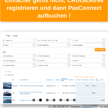
Einfacher gehts nicht, CRUISEAfree
registrieren und dann PaxConnect
aufbuchen !
CRUISEA Search Result
© CRUISEHOST Solutions
V4.1663