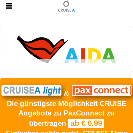
&
Die günstigste Möglichkeit CRUISE
Angebote zu PaxConnect zu
ab € 0,99
übertragen