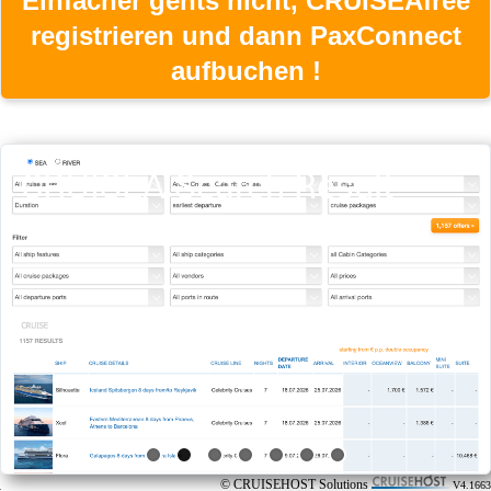
Einfacher gehts nicht, CRUISEAfree
registrieren und dann PaxConnect
aufbuchen !
CRUISEA Search Result
© CRUISEHOST Solutions
V4.1663