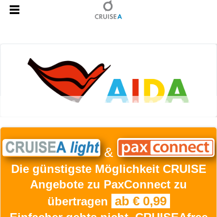
&
Die günstigste Möglichkeit CRUISE
Angebote zu PaxConnect zu
ab € 0,99
übertragen